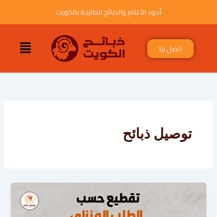
خطي
أجود الأغنام والذبائح الطازجة بالكويت
لى
لمحتوى
القائمة
اتصل بنا
توصيل ذبائح